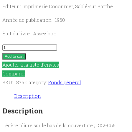
Éditeur : Imprimerie Coconnier, Sablé-sur Sarthe
Année de publication : 1960
État du livre : Assez bon
Dom
Guéranger
Add to cart
chez
Ajouter à la liste d’envies
Pie
Comparer
IX
SKU:
1875
Category:
Fonds général
:
Description
1851-
1852
Description
quantity
Légère pliure sur le bas de la couverture ; DX2-C55.