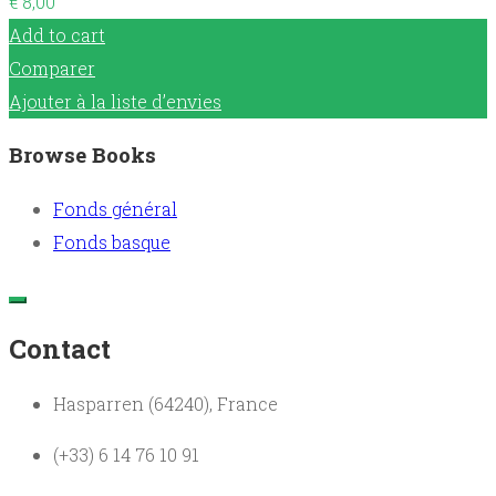
€
8,00
Add to cart
Comparer
Ajouter à la liste d’envies
Browse Books
Fonds général
Fonds basque
Contact
Hasparren (64240), France
(+33) 6 14 76 10 91