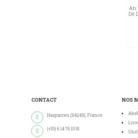
An 
De L
CONTACT
NOS 
Abe
Hasparren (64240), France
Livr
(+33) 6 14 76 10 91
Unil