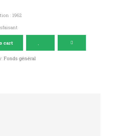
ion : 1962
isfaisant
o cart
y:
Fonds général