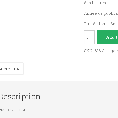
des Lettres
Année de publicat
État du livre : Sat
Dix-
Add t
septième
siècle
SKU:
536
Categor
quantity
SCRIPTION
Description
PM-DX2-C309.