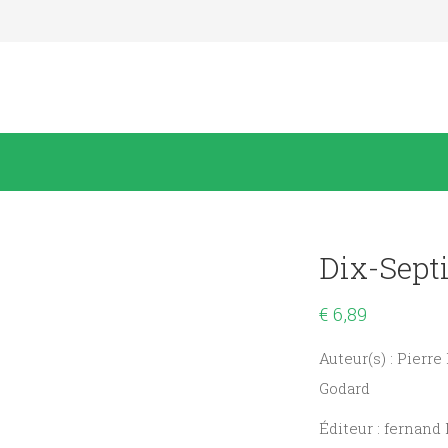
Dix-Sept
€
6,89
Auteur(s) : Pier
Godard
Éditeur : fernand