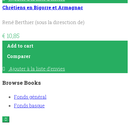
Chrétiens en Bigorre et Armagnac
René Berthier (sous la diresction de)
€
10,85
Add to cart
Comparer
Ajouter à la liste d’envies
Browse Books
Fonds général
Fonds basque