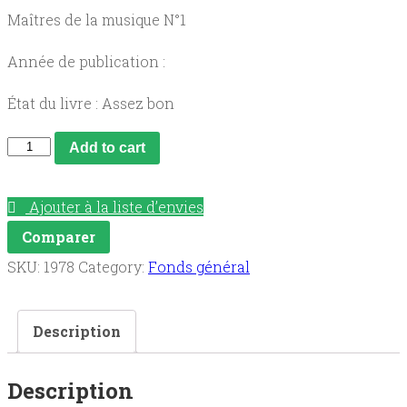
Maîtres de la musique N°1
Année de publication :
État du livre : Assez bon
Dix
Add to cart
Morceaux
célèbres
Ajouter à la liste d’envies
quantity
Comparer
SKU:
1978
Category:
Fonds général
Description
Description