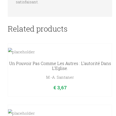
satisfaisant.
des
temps
modernes,
comparées.
Related products
A-
K
(Premier
volume).
Un Pouvoir Pas Comme Les Autres : L’autorité Dans
quantity
L’Eglise.
M.-A. Santaner
€
3,67