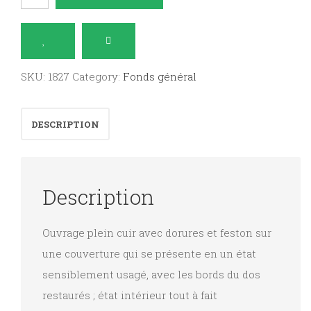
universel
des
géographies
physique,
SKU:
1827
Category:
Fonds général
commerciale,
historique
DESCRIPTION
et
politique,
du
Description
monde
ancien,
Ouvrage plein cuir avec dorures et feston sur
du
une couverture qui se présente en un état
Moyen-
sensiblement usagé, avec les bords du dos
Age,
restaurés ; état intérieur tout à fait
et