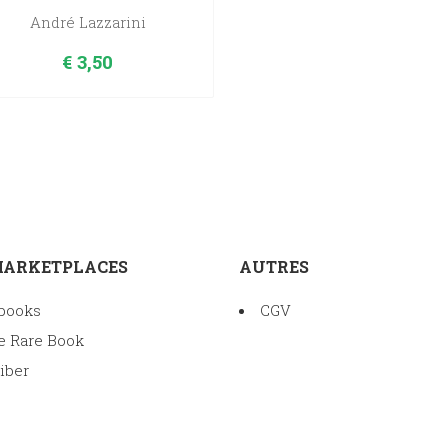
André Lazzarini
€
3,50
MARKETPLACES
AUTRES
books
CGV
e Rare Book
iber