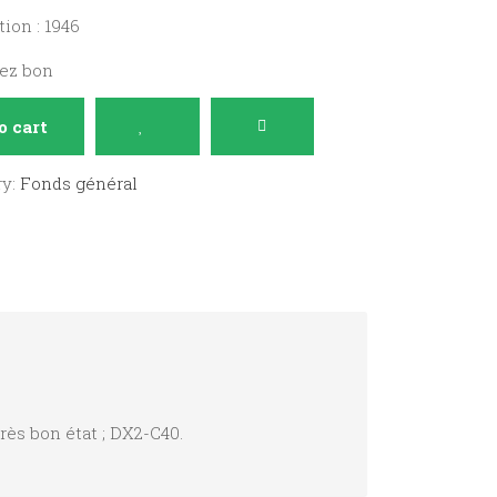
ion : 1946
sez bon
o cart
ry:
Fonds général
rès bon état ; DX2-C40.