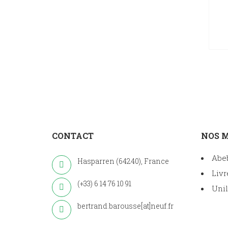
CONTACT
NOS 
Abe
Hasparren (64240), France
Livr
(+33) 6 14 76 10 91
Unil
bertrand.barousse[at]neuf.fr