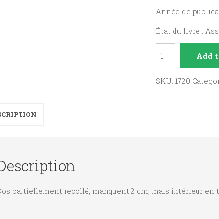
Année de publicat
État du livre : As
Défense
Add t
et
Illustration
SKU:
1720
Catego
de
la
SCRIPTION
Famille
quantity
Description
os partiellement recollé, manquent 2 cm, mais intérieur en t