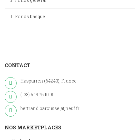
Fonds général
Fonds basque
CONTACT
Hasparren (64240), France
(+33) 6 14 76 10 91
bertrand.barousse[at]neuf.fr
NOS MARKETPLACES