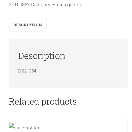
Evangiles
SKU:
1867
Category:
Fonds général
des
dimanches
DESCRIPTION
de
l'année
Tome
Description
3
quantity
DX2-C54.
Related products