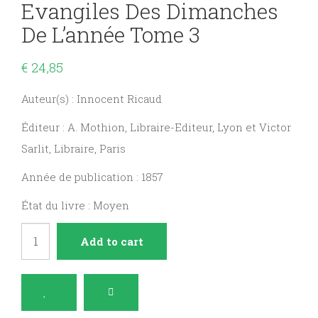
Evangiles Des Dimanches
De L’année Tome 3
€
24,85
Auteur(s) : Innocent Ricaud
Éditeur : A. Mothion, Libraire-Editeur, Lyon et Victor
Sarlit, Libraire, Paris
Année de publication : 1857
État du livre : Moyen
Cours
Add to cart
d'homélies
sur
les