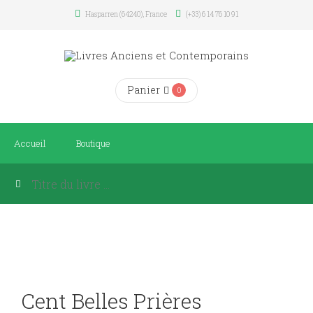
Hasparren (64240), France
(+33) 6 14 76 10 91
Panier
0
Accueil
Boutique
Cent Belles Prières