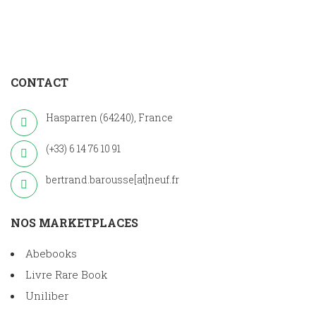
CONTACT
Hasparren (64240), France
(+33) 6 14 76 10 91
bertrand.barousse[at]neuf.fr
NOS MARKETPLACES
Abebooks
Livre Rare Book
Uniliber