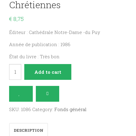
Chrétiennes
€
8,75
Éditeur : Cathédrale Notre-Dame -du Puy
Année de publication : 1986
État du livre : Très bon
Cent
Add to cart
belles
prières
chrétiennes
quantity
SKU:
1086
Category:
Fonds général
DESCRIPTION