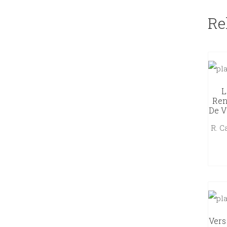
Re
L
Ren
De Va
R. 
Vers