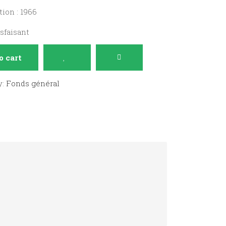
ion : 1966
isfaisant
o cart
y:
Fonds général