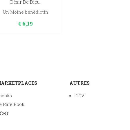
Désir De Dieu.
Un Moine bénédictin
€
6,19
MARKETPLACES
AUTRES
books
CGV
e Rare Book
iber