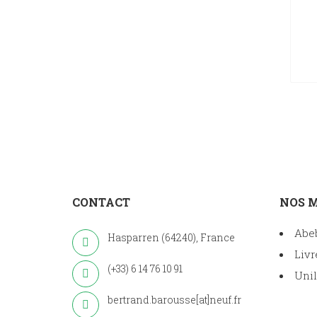
CONTACT
NOS 
Abe
Hasparren (64240), France
Livr
(+33) 6 14 76 10 91
Unil
bertrand.barousse[at]neuf.fr