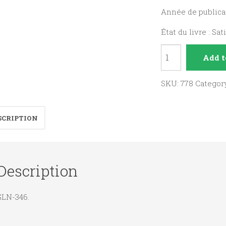
Année de publicat
État du livre : Sat
Bultmann
Add t
et
l'interprétation
SKU:
778
Categor
du
nouveau
SCRIPTION
testament.
quantity
Description
GLN-346.