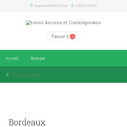
Hasparren (64240), France
(+33) 6 14 76 10 91
Panier
0
Accueil
Boutique
Bordeaux