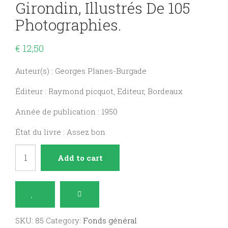
Girondin, Illustrés De 105
Photographies.
€
12,50
Auteur(s) : Georges Planes-Burgade
Éditeur : Raymond picquot, Editeur, Bordeaux
Année de publication : 1950
État du livre : Assez bon
Bordeaux
Add to cart
et
le
Pays
girondin,
SKU:
85
Category:
Fonds général