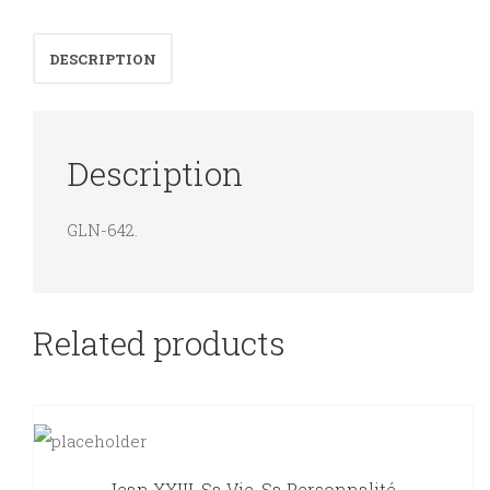
illustrés
de
DESCRIPTION
105
photographies.
quantity
Description
GLN-642.
Related products
Jean XXIII, Sa Vie, Sa Personnalité.