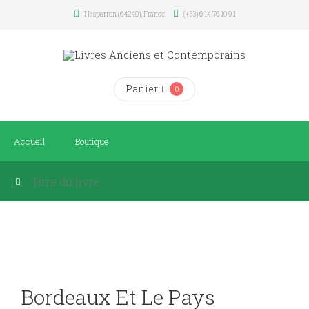
Hasparren (64240), France
(+33) 6 14 76 10 91
Panier
0
Accueil
Boutique
Bordeaux Et Le Pays