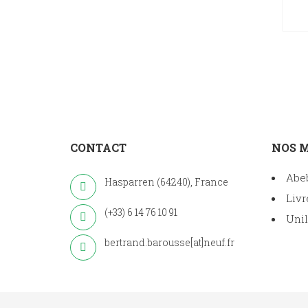
CONTACT
NOS 
Abe
Hasparren (64240), France
Livr
(+33) 6 14 76 10 91
Unil
bertrand.barousse[at]neuf.fr