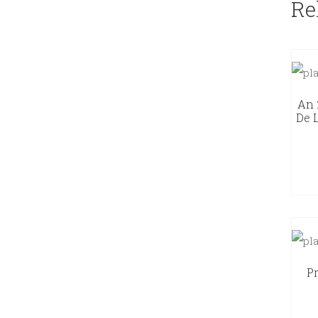
Re
An 
De L
Pr