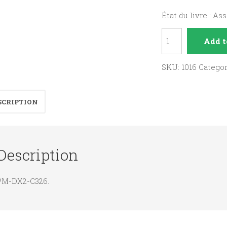
État du livre : As
Athalie
Add t
quantity
SKU:
1016
Catego
SCRIPTION
Description
PM-DX2-C326.