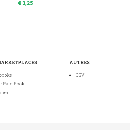
€
3,25
MARKETPLACES
AUTRES
books
CGV
e Rare Book
iber