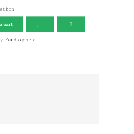
sez bon
o cart
ry:
Fonds général