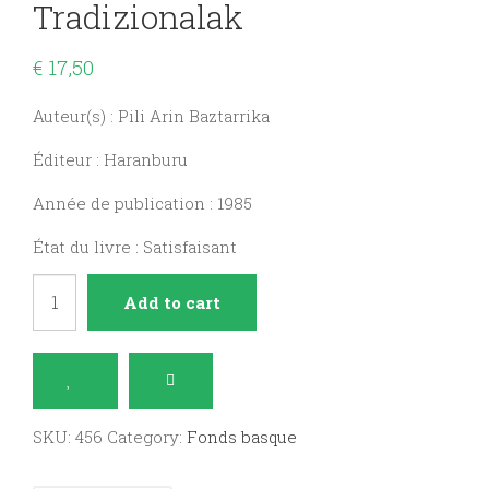
Tradizionalak
€
17,50
Auteur(s) : Pili Arin Baztarrika
Éditeur : Haranburu
Année de publication : 1985
État du livre : Satisfaisant
Ataungo
Add to cart
jolas
tradizionalak
quantity
SKU:
456
Category:
Fonds basque