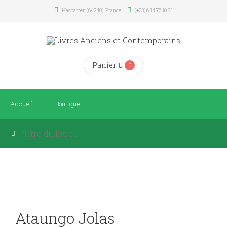
Hasparren (64240), France
(+33) 6 14 76 10 91
Panier
0
Accueil
Boutique
Ataungo Jolas