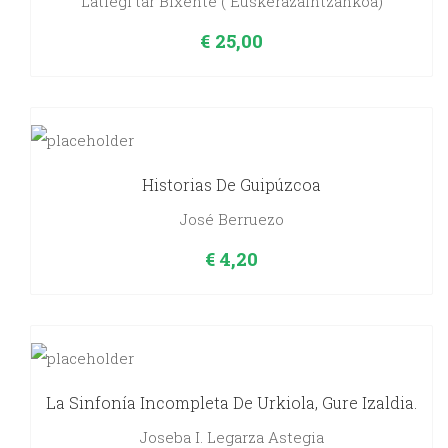
Latiegi'tar Bixente ( Euskerazaintzankoa)
€
25,00
Historias De Guipúzcoa
José Berruezo
€
4,20
La Sinfonía Incompleta De Urkiola, Gure Izaldia.
Joseba I. Legarza Astegia