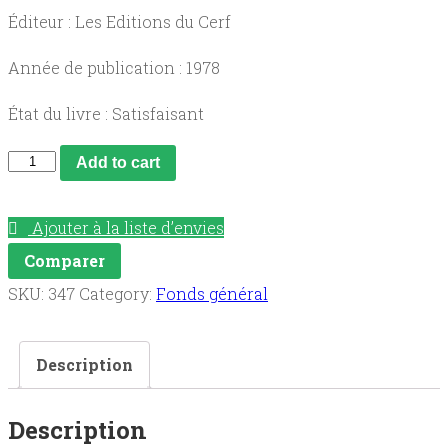
Éditeur : Les Editions du Cerf
Année de publication : 1978
État du livre : Satisfaisant
Appel
Add to cart
du
Christ
Ajouter à la liste d’envies
Appels
Comparer
du
SKU:
347
Category:
Fonds général
monde
quantity
Description
Description