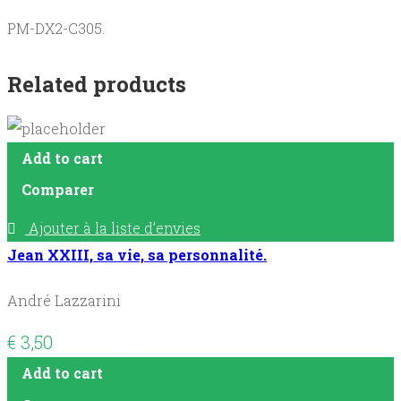
PM-DX2-C305.
Related products
Add to cart
Comparer
Ajouter à la liste d’envies
Jean XXIII, sa vie, sa personnalité.
André Lazzarini
€
3,50
Add to cart