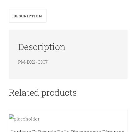
les
17-
DESCRIPTION
25
ans
quantity
Description
PM-DX2-C307.
Related products
Laideurs Et Beautés De La Physionomie Féminine.