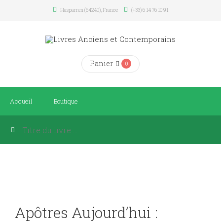
Hasparren (64240), France
(+33) 6 14 76 10 91
Panier
0
Accueil
Boutique
Apôtres Aujourd’hui :