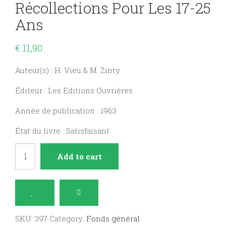
Récollections Pour Les 17-25
Ans
€
11,90
Auteur(s) : H. Vieu & M. Zinty
Éditeur : Les Editions Ouvrières
Année de publication : 1963
État du livre : Satisfaisant
Apôtres
Add to cart
aujourd'hui
:
récollections
pour
SKU:
397
Category:
Fonds général