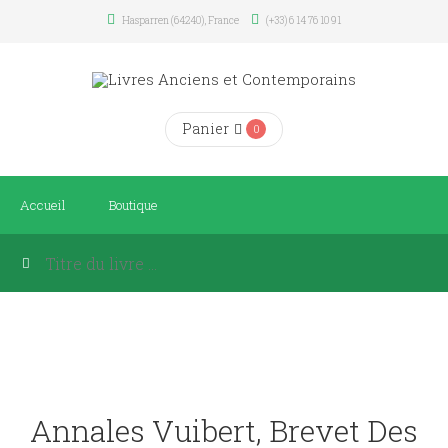
Hasparren (64240), France
(+33) 6 14 76 10 91
Panier
0
Accueil
Boutique
Annales Vuibert, Brevet Des