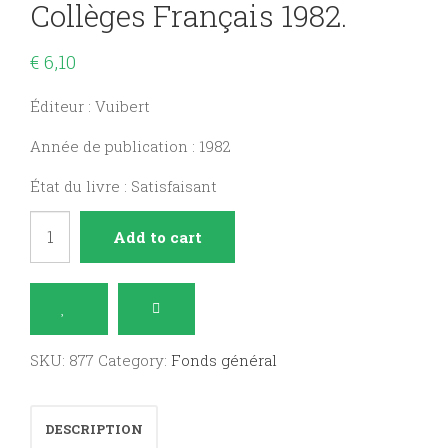
Collèges Français 1982.
€
6,10
Éditeur : Vuibert
Année de publication : 1982
État du livre : Satisfaisant
Annales
Add to cart
Vuibert,
brevet
des
collèges
SKU:
877
Category:
Fonds général
français
1982.
DESCRIPTION
quantity