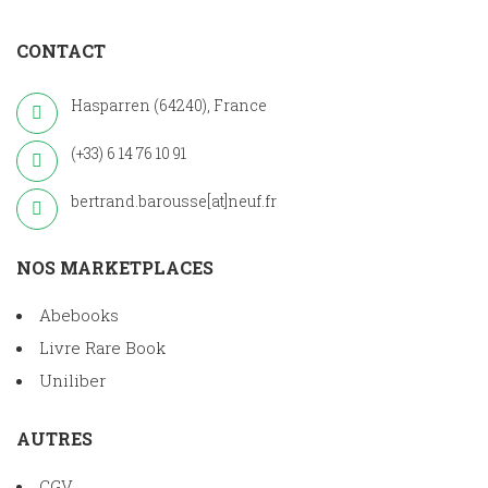
CONTACT
Hasparren (64240), France
(+33) 6 14 76 10 91
bertrand.barousse[at]neuf.fr
NOS MARKETPLACES
Abebooks
Livre Rare Book
Uniliber
AUTRES
CGV