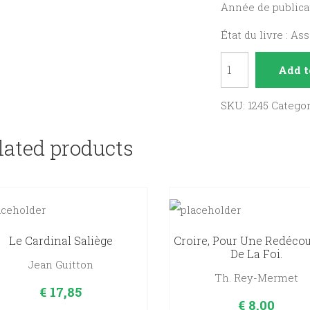
Année de publicat
État du livre : As
Aguirre,
Add t
le
rugby
SKU:
1245
Catego
en
lated products
plus
quantity
Le Cardinal Saliège
Croire, Pour Une Redéco
De La Foi.
Jean Guitton
Th. Rey-Mermet
€
17,85
€
8,00