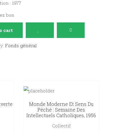
ion : 1977
sez bon
o cart
ry:
Fonds général
uverte
Monde Moderne Et Sens Du
Péché : Semaine Des
Intellectuels Catholiques, 1956
Collectif