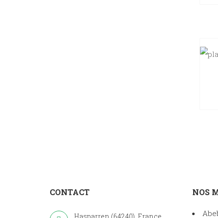
CONTACT
NOS 
Abe
Hasparren (64240), France