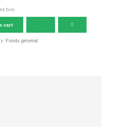
sez bon
o cart
ry:
Fonds général