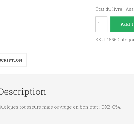
État du livre : As
Actualité
Add t
d'Antoin
Martel
SKU:
1855
Catego
quantity
SCRIPTION
Description
Quelques rousseurs mais ouvrage en bon état ; DX2-C54.