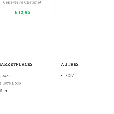
Geneviève Chatenet
€
12,95
MARKETPLACES
AUTRES
books
CGV
e Rare Book
iber