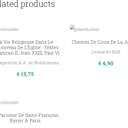
lated products
a Vie Religieuse Dans Le
Chemin De Croix De La J
ouveau De L’Eglise : Textes
Leonardo Boff
tican II, Jean XXIII, Paul VI.
€
4,90
Carpentier & A. de Bonhomme
€
15,75
Paroisse De Saint-François
Xavier À Paris