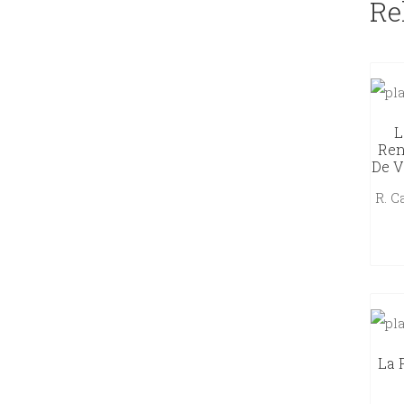
Re
L
Ren
De Va
R. 
La 