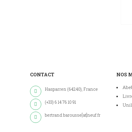
CONTACT
NOS 
Abe
Hasparren (64240), France
Livr
(+33) 6 14 76 10 91
Unil
bertrand.barousse[at]neuf.fr