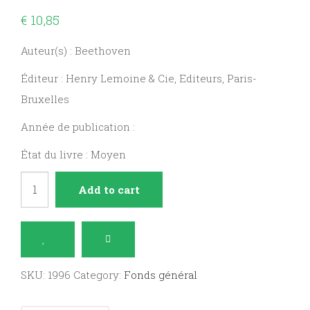
€
10,85
Auteur(s) : Beethoven
Éditeur : Henry Lemoine & Cie, Editeurs, Paris-
Bruxelles
Année de publication :
État du livre : Moyen
14e
Add to cart
sonate,
opus
27
N°
SKU:
1996
Category:
Fonds général
2
quantity