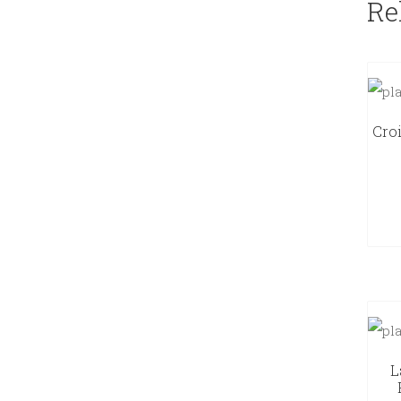
Re
Cro
L