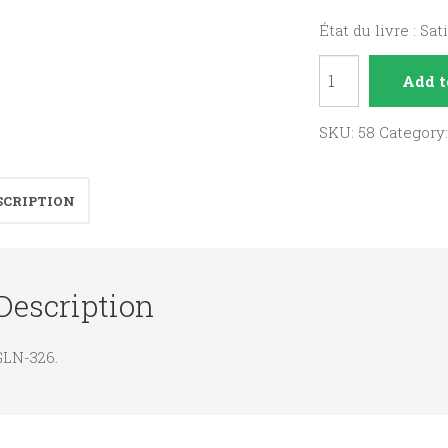
État du livre : Sat
Y
Add t
croire
quand
SKU:
58
Category
même
quantity
SCRIPTION
Description
GLN-326.