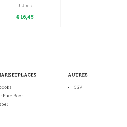
J. Joos
€
16,45
MARKETPLACES
AUTRES
books
CGV
e Rare Book
iber