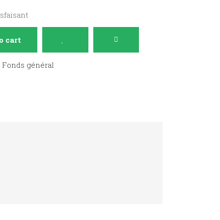
isfaisant
o cart
:
Fonds général