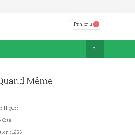
Panier
0
 Quand Même
te Niquet
e Cité
ion : 1986