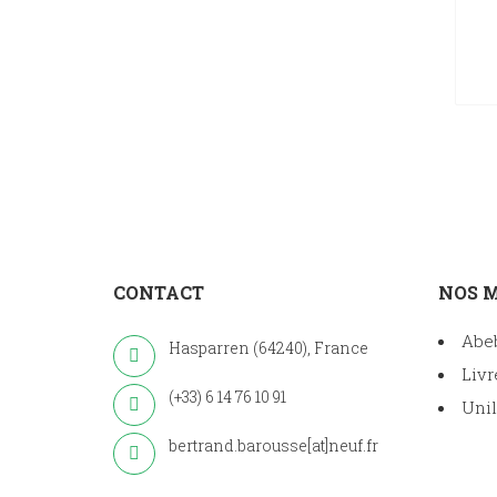
CONTACT
NOS 
Abe
Hasparren (64240), France
Livr
(+33) 6 14 76 10 91
Unil
bertrand.barousse[at]neuf.fr