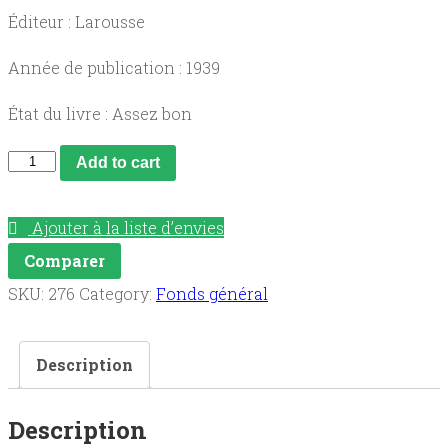
Éditeur : Larousse
Année de publication : 1939
État du livre : Assez bon
Voltaire
Add to cart
contes
II
Ajouter à la liste d’envies
:
Comparer
Candide,
SKU:
276
Category:
Fonds général
Jeannot
et
Description
Colin,
l'Ingénu).
Description
quantity