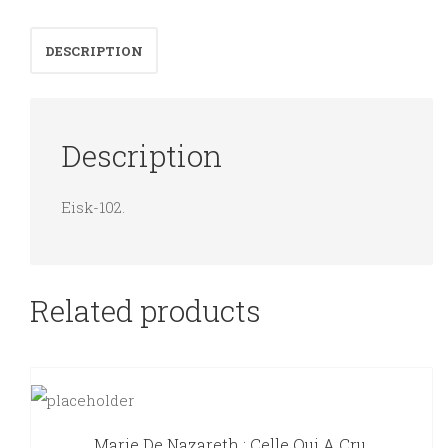
quantity
DESCRIPTION
Description
Eisk-102.
Related products
Marie De Nazareth : Celle Qui A Cru.