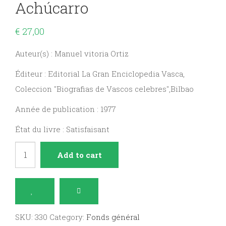
Achúcarro
€
27,00
Auteur(s) : Manuel vitoria Ortiz
Éditeur : Editorial La Gran Enciclopedia Vasca,
Coleccion "Biografias de Vascos celebres",Bilbao
Année de publication : 1977
État du livre : Satisfaisant
Vida
Add to cart
y
Obra
de
Nicolás
SKU:
330
Category:
Fonds général
Achúcarro