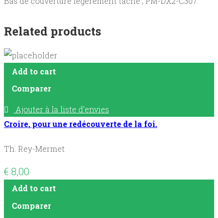
Bas de couverture légèrement taché ; PM-DX2-C307.
Related products
Add to cart
Comparer
Ajouter à la liste d’envies
Croire, pour une redécouverte de la foi.
Th. Rey-Mermet
€
8,00
Add to cart
Comparer