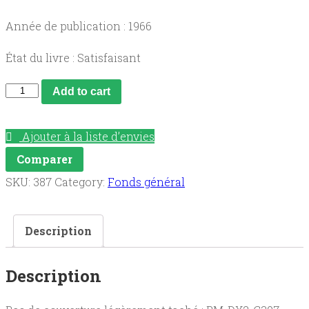
Année de publication : 1966
État du livre : Satisfaisant
Vers
Add to cart
une
parfaite
Ajouter à la liste d’envies
charité
Comparer
quantity
SKU:
387
Category:
Fonds général
Description
Description