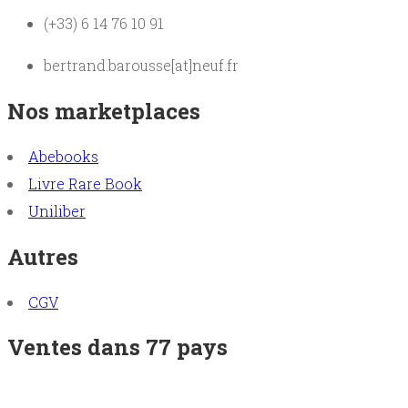
(+33) 6 14 76 10 91
bertrand.barousse[at]neuf.fr
Nos marketplaces
Abebooks
Livre Rare Book
Uniliber
Autres
CGV
Ventes dans 77 pays