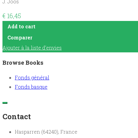
J. Joos
€
16,45
Add to cart
Comparer
Ajouter à la liste d’envies
Browse Books
Fonds général
Fonds basque
Contact
Hasparren (64240), France