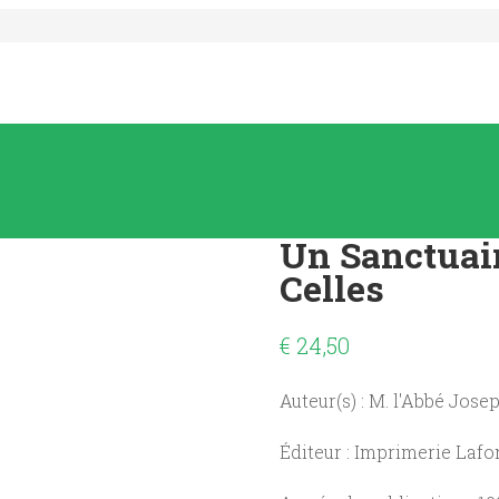
Un Sanctuair
Celles
€
24,50
Auteur(s) : M. l'Abbé Jos
Éditeur : Imprimerie Lafo