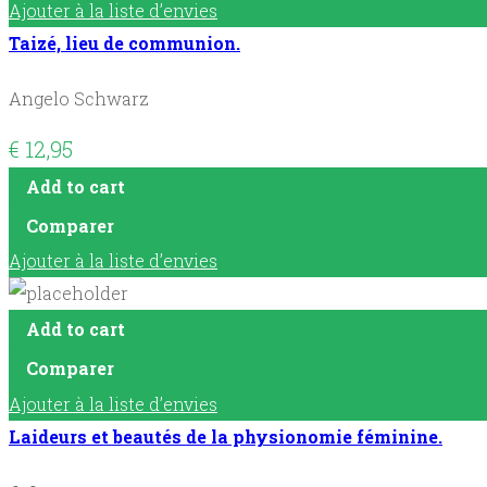
Ajouter à la liste d’envies
Taizé, lieu de communion.
Angelo Schwarz
€
12,95
Add to cart
Comparer
Ajouter à la liste d’envies
Add to cart
Comparer
Ajouter à la liste d’envies
Laideurs et beautés de la physionomie féminine.