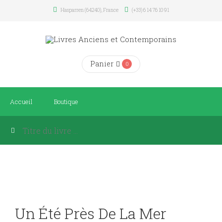
Hasparren (64240), France
(+33) 6 14 76 10 91
Panier
0
Accueil
Boutique
Un Été Près De La Mer