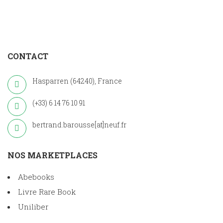
CONTACT
Hasparren (64240), France
(+33) 6 14 76 10 91
bertrand.barousse[at]neuf.fr
NOS MARKETPLACES
Abebooks
Livre Rare Book
Uniliber