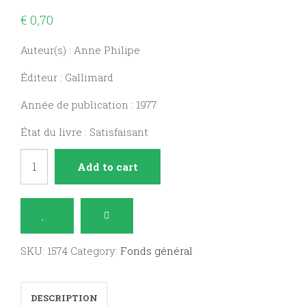
€
0,70
Auteur(s) : Anne Philipe
Éditeur : Gallimard
Année de publication : 1977
État du livre : Satisfaisant
Un
Add to cart
été
près
de
la
SKU:
1574
Category:
Fonds général
mer
quantity
DESCRIPTION