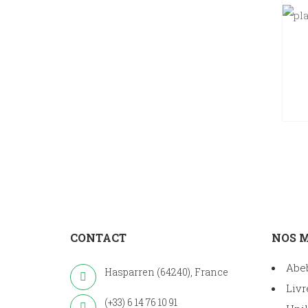
CONTACT
NOS 
Abe
Hasparren (64240), France
Livr
(+33) 6 14 76 10 91