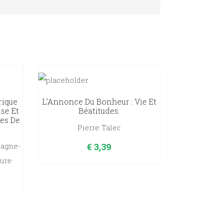
rique
L’Annonce Du Bonheur : Vie Et
ise Et
Béatitudes.
es De
Pierre Talec
€
3,39
lagne-
sure