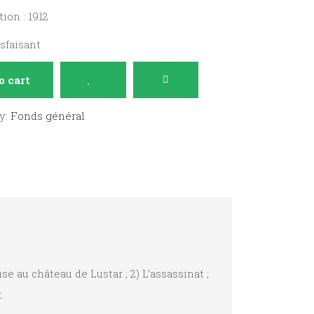
ion : 1912
isfaisant
o cart
y:
Fonds général
e au château de Lustar ; 2) L’assassinat ;
.