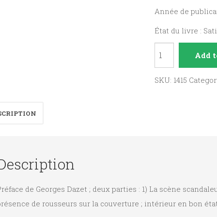
Année de publicat
État du livre : Sat
Un
Add t
Episode
sensationnel
SKU:
1415
Categor
de
la
SCRIPTION
vie
de
l'Abbé
Description
Torné
quantity
réface de Georges Dazet ; deux parties : 1) La scène scandaleus
résence de rousseurs sur la couverture ; intérieur en bon état