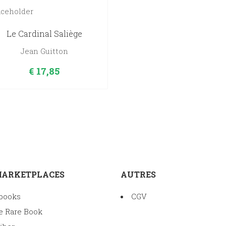
Le Cardinal Saliège
Jean Guitton
€
17,85
MARKETPLACES
AUTRES
books
CGV
e Rare Book