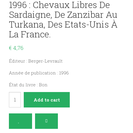
1996 : Chevaux Libres De
Sardaigne, De Zanzibar Au
Turkana, Des Etats-Unis À
La France.
€
4,76
Éditeur : Berger-Levrault
Année de publication : 1996
État du livre : Bon
Terre
Add to cart
sauvage
n°107
juin
1996