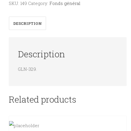
SKU:
149
Category:
Fonds général
:
chevaux
DESCRIPTION
libres
de
Sardaigne,
Description
de
Zanzibar
GLN-329.
au
Turkana,
des
Etats-
Related products
Unis
à
la
France.