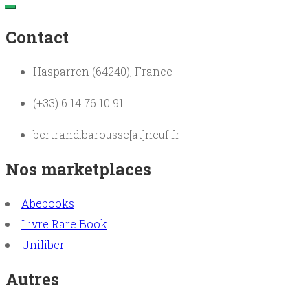
Contact
Hasparren (64240), France
(+33) 6 14 76 10 91
bertrand.barousse[at]neuf.fr
Nos marketplaces
Abebooks
Livre Rare Book
Uniliber
Autres