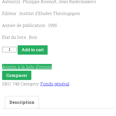
Auteur(s) : Philippe Bossuyt, Jean Radermakers
Éditeur : Institut d'Etudes Théologiques
Année de publication : 1995
État du livre : Bon
Témoins
Add to cart
de
la
Ajouter à la liste d’envies
Parole
Comparer
de
SKU:
748
Category:
Fonds général
la
Grâce,
Description
lecture
des