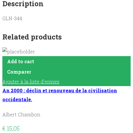
Description
actes
des
GLN-344.
Apôtres
-
Related products
tome
I
:
Add to cart
texte.
Comparer
quantity
Ajouter à la liste d’envies
An 2000 : déclin et renouveau de la civilisation
occidentale.
Albert Chambon
€
15,05