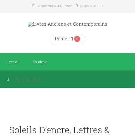
Hasparren (64240), France
(+33) 6 14 76 10 91
Panier
0
Accueil
Boutique
Soleils D’encre, Lettres &