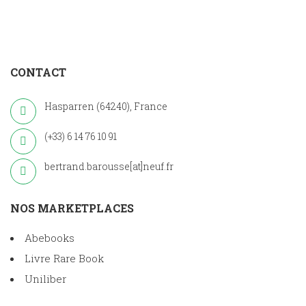
CONTACT
Hasparren (64240), France
(+33) 6 14 76 10 91
bertrand.barousse[at]neuf.fr
NOS MARKETPLACES
Abebooks
Livre Rare Book
Uniliber