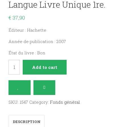
Langue Livre Unique 1re.
€
37,90
Éditeur : Hachette
Année de publication : 2007
État du livre : Bon
Soleils
Add to cart
d'encre,
lettres
&
langue
SKU:
1547
Category:
Fonds général
livre
unique
DESCRIPTION
1re.