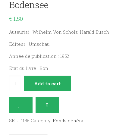
Bodensee
€
1,50
Auteur(s) : Wilhelm Von Scholz, Harald Busch
Éditeur : Umschau
Année de publication : 1952
État du livre : Bon
Schwarzwald
Add to cart
und
Bodensee
quantity
SKU:
1185
Category:
Fonds général