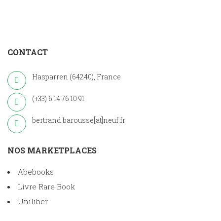
CONTACT
Hasparren (64240), France
(+33) 6 14 76 10 91
bertrand.barousse[at]neuf.fr
NOS MARKETPLACES
Abebooks
Livre Rare Book
Uniliber