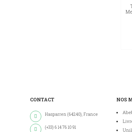
Me
CONTACT
NOS 
Abe
Hasparren (64240), France
Livr
(+33) 6 14 76 10 91
Unil