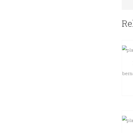
Re
bern