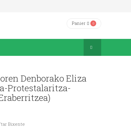
Panier
0
ioren Denborako Eliza
za-Protestalaritza-
Eraberritzea)
i'tar Bixente