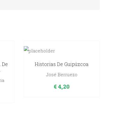
a De
Historias De Guipúzcoa
.
José Berruezo
ia
€
4,20