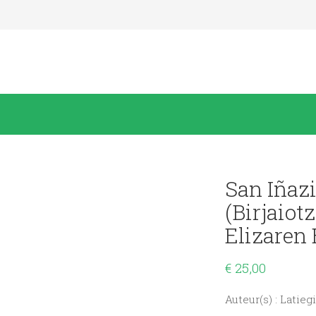
San Iñaz
(Birjaiot
Elizaren 
€
25,00
Auteur(s) : Latieg