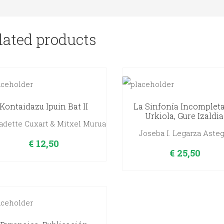
lated products
Kontaidazu Ipuin Bat II
La Sinfonía Incomplet
Urkiola, Gure Izaldia
adette Cuxart & Mitxel Murua
Joseba I. Legarza Asteg
€
12,50
€
25,50