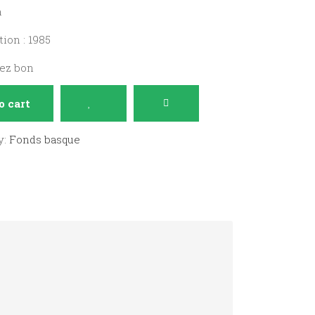
a
ion : 1985
sez bon
o cart
y:
Fonds basque