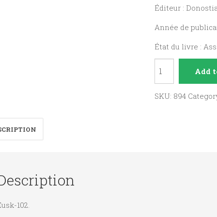
Éditeur : Donosti
Année de publicat
État du livre : As
San
Add t
Iñazioren
denborako
SKU:
894
Categor
eliza
(Birjaiotza-
SCRIPTION
Protestalaritza-
Elizaren
Eraberritzea)
Description
quantity
Eusk-102.