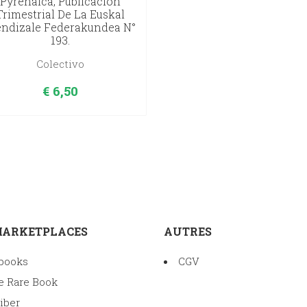
Pyrenaica, Publicación
Trimestrial De La Euskal
ndizale Federakundea N°
193.
Colectivo
€
6,50
MARKETPLACES
AUTRES
books
CGV
e Rare Book
iber