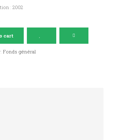
ion : 2002
n
o cart
y:
Fonds général