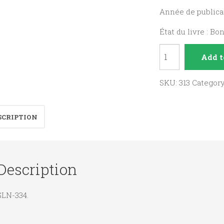
Année de publicat
État du livre : Bo
Rome,
Add t
ville
et
SKU:
313
Categor
capitale,
de
SCRIPTION
César
aux
Antonins.
Description
quantity
GLN-334.