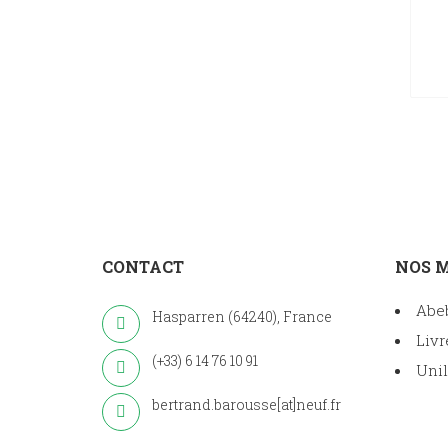
CONTACT
NOS 
Abe
Hasparren (64240), France
Livr
(+33) 6 14 76 10 91
Unil
bertrand.barousse[at]neuf.fr