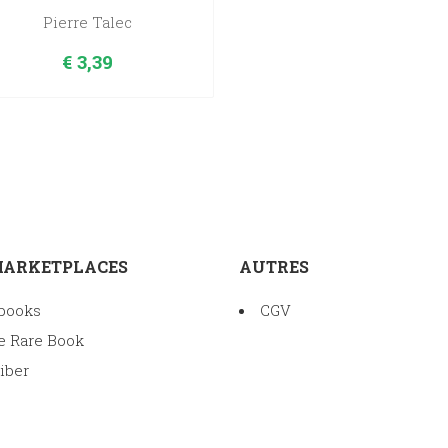
Pierre Talec
€
3,39
MARKETPLACES
AUTRES
books
CGV
e Rare Book
iber