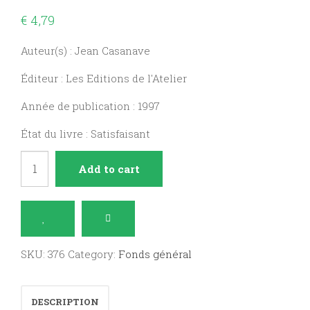
€
4,79
Auteur(s) : Jean Casanave
Éditeur : Les Editions de l'Atelier
Année de publication : 1997
État du livre : Satisfaisant
Renouer
Add to cart
avec
la
terre.
quantity
SKU:
376
Category:
Fonds général
DESCRIPTION