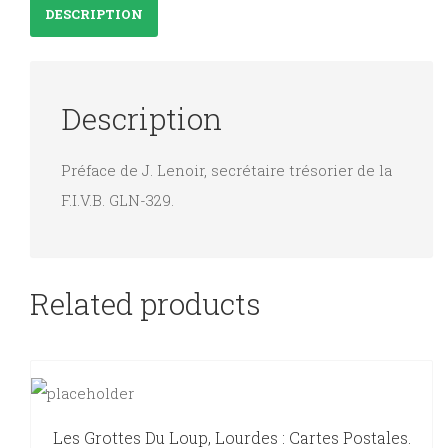
DESCRIPTION
volley-
ball,
arbitrage.
Description
quantity
Préface de J. Lenoir, secrétaire trésorier de la
F.I.V.B. GLN-329.
Related products
Les Grottes Du Loup, Lourdes : Cartes Postales.