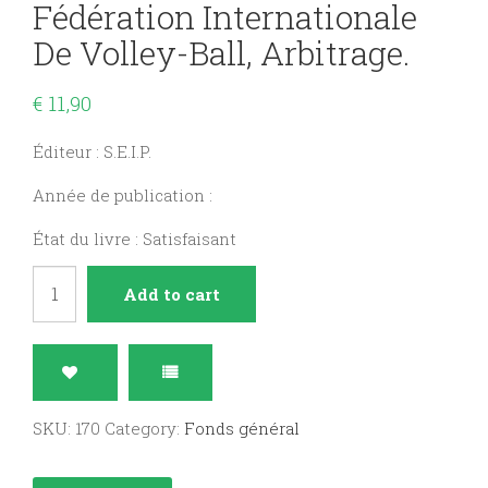
Fédération Internationale
De Volley-Ball, Arbitrage.
€
11,90
Éditeur : S.E.I.P.
Année de publication :
État du livre : Satisfaisant
Règles
Add to cart
officielles
de
la
fédération
SKU:
170
Category:
Fonds général
internationale
de