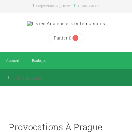
Hasparren (64240), France
(+33) 6 14 76 10 91
Panier
0
Accueil
Boutique
Provocations À Prague