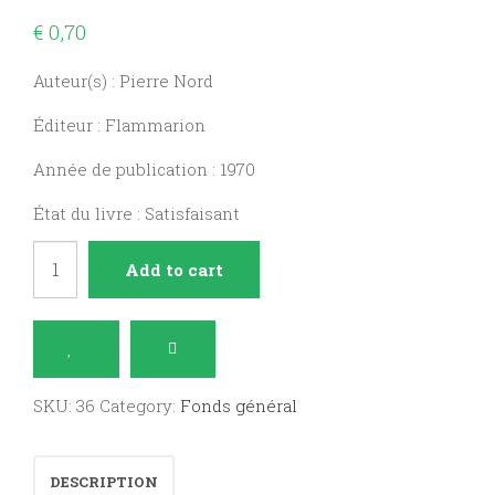
€
0,70
Auteur(s) : Pierre Nord
Éditeur : Flammarion
Année de publication : 1970
État du livre : Satisfaisant
Provocations
Add to cart
à
Prague
quantity
SKU:
36
Category:
Fonds général
DESCRIPTION