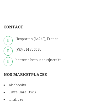
CONTACT
Hasparren (64240), France
(+33) 6 14 76 10 91
bertrand.barousse[at]neuf.fr
NOS MARKETPLACES
Abebooks
Livre Rare Book
Uniliber