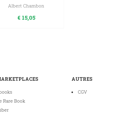
Albert Chambon
€
15,05
MARKETPLACES
AUTRES
books
CGV
e Rare Book
iber