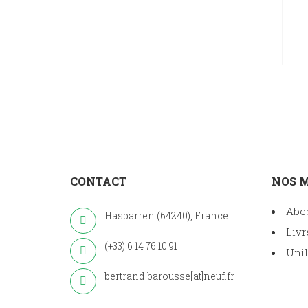
CONTACT
NOS 
Abe
Hasparren (64240), France
Livr
(+33) 6 14 76 10 91
Unil
bertrand.barousse[at]neuf.fr