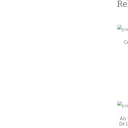
Re
C
An 
De L