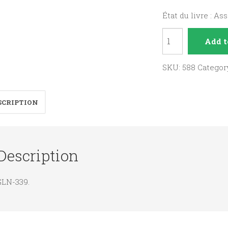
État du livre : As
Prières,
Add t
souffle
de
SKU:
588
Categor
vie
quantity
SCRIPTION
Description
GLN-339.