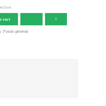
sez bon
o cart
y:
Fonds général