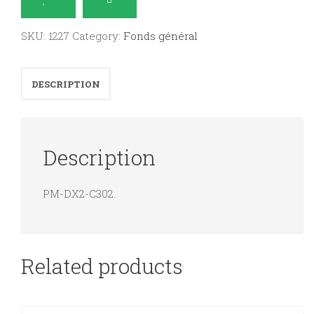
prêtres
ayant
SKU:
1227
Category:
Fonds général
charge
d'
DESCRIPTION
âmes,
Pour
les
Description
aumôniers
d'action
PM-DX2-C302.
catholique
:
Ars
Artium
Related products
quantity