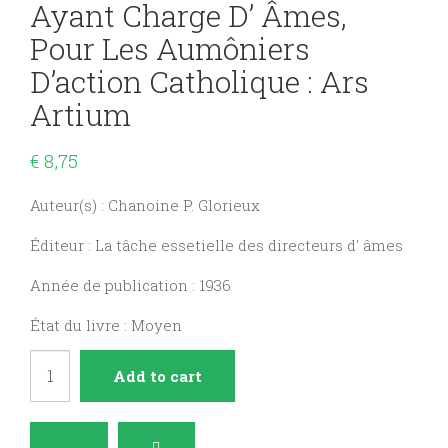
Ayant Charge D’ Âmes,
Pour Les Aumôniers
D’action Catholique : Ars
Artium
€
8,75
Auteur(s) : Chanoine P. Glorieux
Éditeur : La tâche essetielle des directeurs d' âmes
Année de publication : 1936
État du livre : Moyen
Pour
Add to cart
tous
les