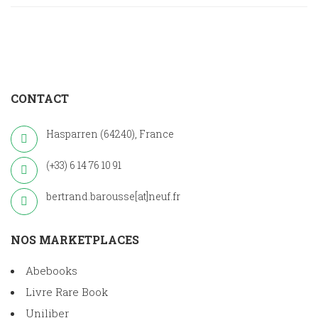
CONTACT
Hasparren (64240), France
(+33) 6 14 76 10 91
bertrand.barousse[at]neuf.fr
NOS MARKETPLACES
Abebooks
Livre Rare Book
Uniliber