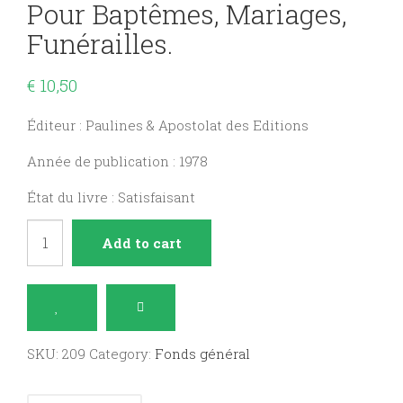
Pour Baptêmes, Mariages,
Funérailles.
€
10,50
Éditeur : Paulines & Apostolat des Editions
Année de publication : 1978
État du livre : Satisfaisant
Paroles
Add to cart
de
vie,
homélies
pour
SKU:
209
Category:
Fonds général
baptêmes,
mariages,