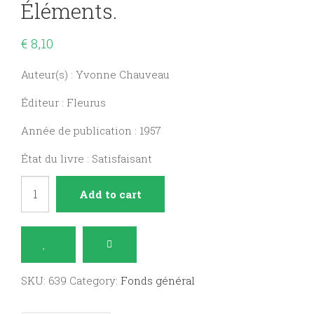
Éléments.
€
8,10
Auteur(s) : Yvonne Chauveau
Éditeur : Fleurus
Année de publication : 1957
État du livre : Satisfaisant
Papier
Add to cart
découpé,
premiers
éléments.
quantity
SKU:
639
Category:
Fonds général