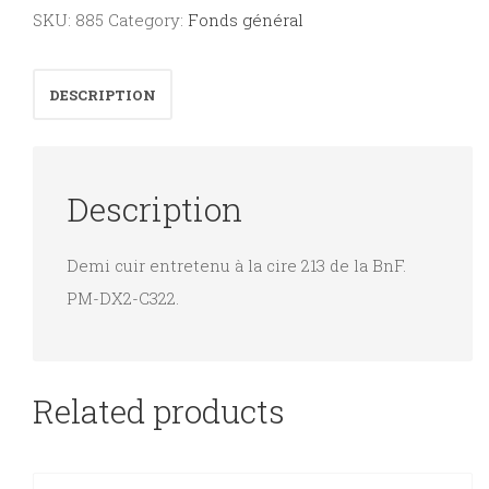
précédées
SKU:
885
Category:
Fonds général
d'une
application
DESCRIPTION
littéraire
par
la
Description
harpe.
quantity
Demi cuir entretenu à la cire 213 de la BnF.
PM-DX2-C322.
Related products