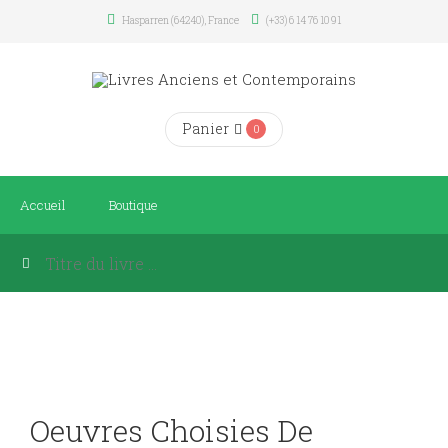
Hasparren (64240), France
(+33) 6 14 76 10 91
Panier
0
Accueil
Boutique
Oeuvres Choisies De