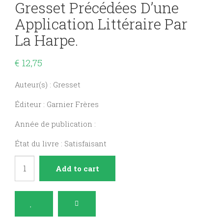
Gresset Précédées D’une
Application Littéraire Par
La Harpe.
€
12,75
Auteur(s) : Gresset
Éditeur : Garnier Frères
Année de publication :
État du livre : Satisfaisant
Oeuvres
Add to cart
choisies
de
Gresset