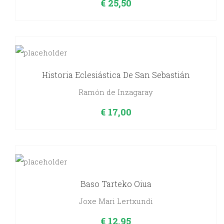
€
25,50
Historia Eclesiástica De San Sebastián
Ramón de Inzagaray
€
17,00
Baso Tarteko Oiua
Joxe Mari Lertxundi
€
12,95