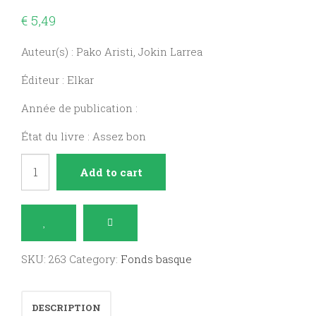
€
5,49
Auteur(s) : Pako Aristi, Jokin Larrea
Éditeur : Elkar
Année de publication :
État du livre : Assez bon
Nemesioren
Add to cart
itzala
quantity
SKU:
263
Category:
Fonds basque
DESCRIPTION