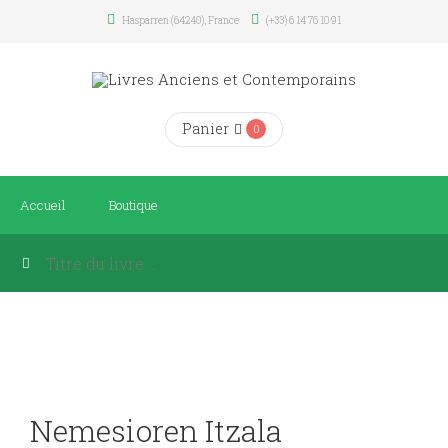
Hasparren (64240), France
(+33) 6 14 76 10 91
Panier
0
Accueil
Boutique
Nemesioren Itzala