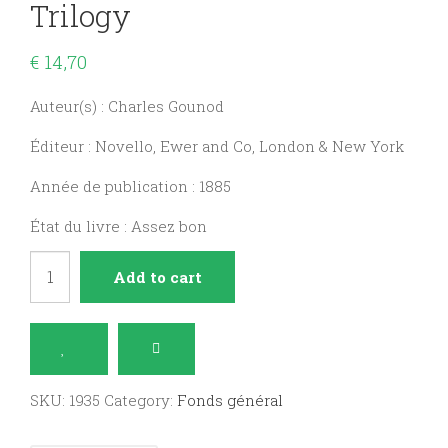
Trilogy
€
14,70
Auteur(s) : Charles Gounod
Éditeur : Novello, Ewer and Co, London & New York
Année de publication : 1885
État du livre : Assez bon
Mors
Add to cart
et
vita,
a
sacred
SKU:
1935
Category:
Fonds général
trilogy
quantity