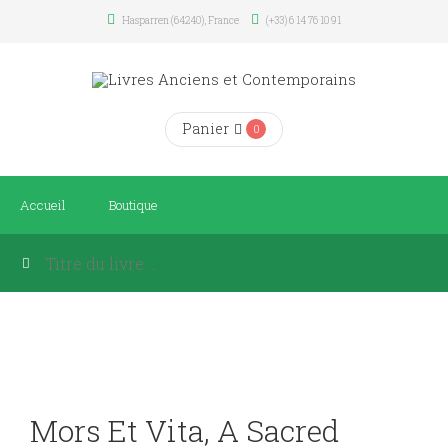
Hasparren (64240), France
(+33) 6 14 76 10 91
Panier
0
Accueil
Boutique
Mors Et Vita, A Sacred