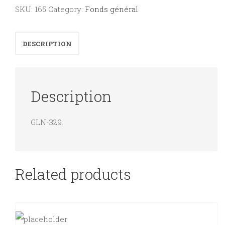
de
SKU:
165
Category:
Fonds général
la
France
DESCRIPTION
libre
-
tome
Description
V
:
GLN-329.
janvier
1944
-
6
Related products
juin
1944.
quantity