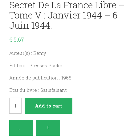
Secret De La France Libre –
Tome V : Janvier 1944 – 6
Juin 1944.
€
5,67
Auteur(s) : Rémy
Éditeur : Presses Pocket
Année de publication : 1968
État du livre : Satisfaisant
Mémoires
Add to cart
d'un
agent
secret