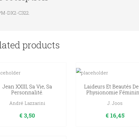
jours
PM-DX2-C322.
de
l'année
-
lated products
tome
dixième
:
Vème
partie
Jean XXIII, Sa Vie, Sa
Laideurs Et Beautés De
:
Personnalité.
Physionomie Féminin
vie
André Lazzarini
J. Joos
de
€
3,50
€
16,45
Jésus
dans
les