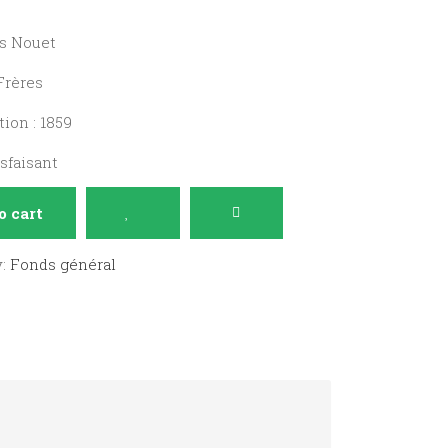
es Nouet
 Frères
ion : 1859
isfaisant
o cart
y:
Fonds général