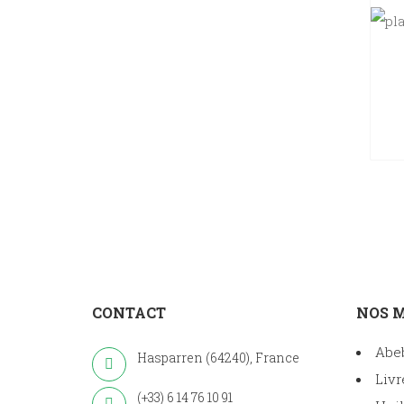
CONTACT
NOS 
Abe
Hasparren (64240), France
Livr
(+33) 6 14 76 10 91