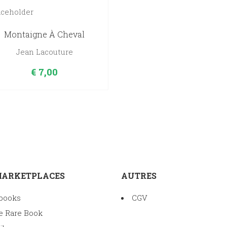
saints.
II.
Montaigne À Cheval
quantity
Jean Lacouture
€
7,00
MARKETPLACES
AUTRES
books
CGV
e Rare Book