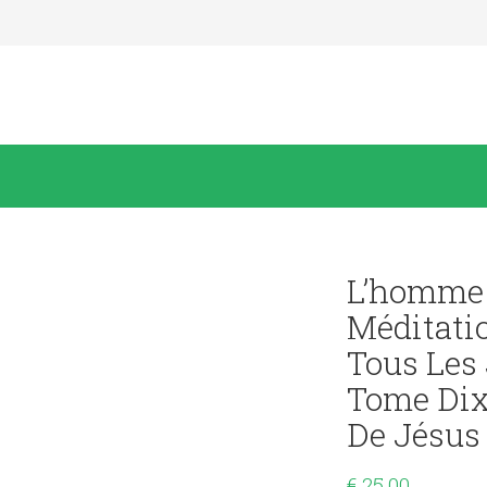
L’homme 
Méditati
Tous Les 
Tome Dixi
De Jésus 
€
25,00