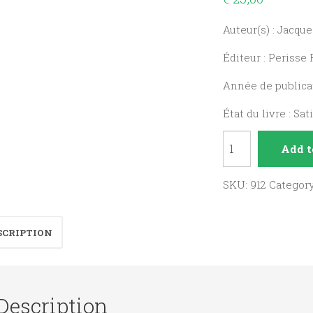
Auteur(s) : Jacqu
Éditeur : Perisse
Année de publicat
État du livre : Sat
L'homme
Add t
d'oraison,
ses
SKU:
912
Categor
méditations
et
SCRIPTION
entretiens
pour
tous
Description
les