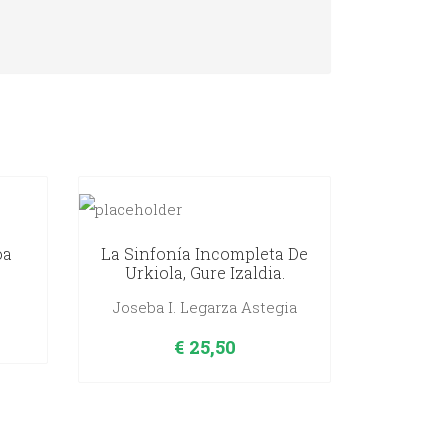
oa
La Sinfonía Incompleta De
Urkiola, Gure Izaldia.
Joseba I. Legarza Astegia
€
25,50