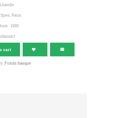
e Lhande
 Spes, Paris
ion : 1933
isfaisant
o cart
ry:
Fonds basque