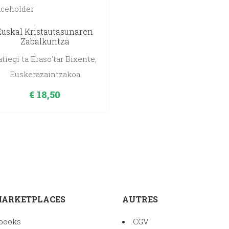
Euskal Kristautasunaren
Zabalkuntza
atiegi ta Eraso'tar Bixente,
Euskerazaintzakoa
€
18,50
MARKETPLACES
AUTRES
books
CGV