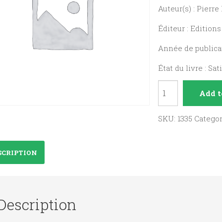
Auteur(s) : Pierr
Éditeur : Editions
Année de publicat
État du livre : Sat
L'Evangile
Add t
par-
dessus
SKU:
1335
Catego
les
toits
SCRIPTION
:
Paraboles
quantity
Description