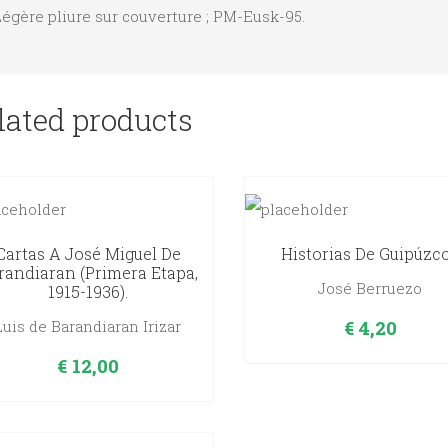
égère pliure sur couverture ; PM-Eusk-95.
lated products
Cartas A José Miguel De
Historias De Guipúzc
randiaran (primera Etapa,
José Berruezo
1915-1936).
€
4,20
Luis de Barandiaran Irizar
€
12,00