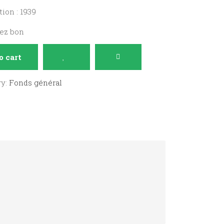
ion : 1939
sez bon
o cart
ry:
Fonds général