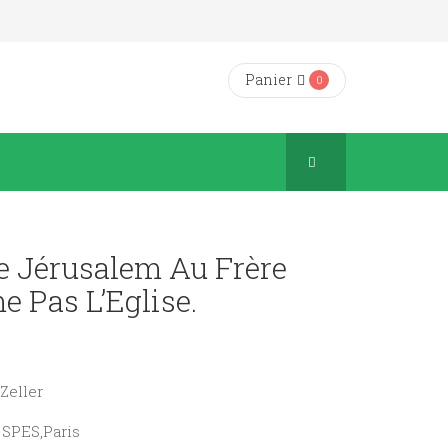
Panier
0
De Jérusalem Au Frère
e Pas L’Eglise.
 Zeller
s SPES,Paris