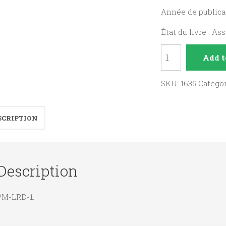
Année de publicat
État du livre : As
Lettres
Add t
de
Jérusalem
SKU:
1635
Catego
au
frère
SCRIPTION
qui
n'aime
pas
Description
l'Eglise.
quantity
PM-LRD-1.