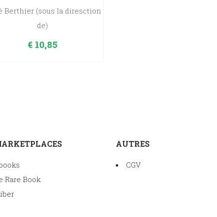
 Berthier (sous la diresction
de)
€
10,85
MARKETPLACES
AUTRES
books
CGV
e Rare Book
iber