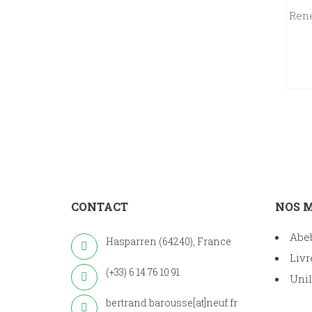
René
CONTACT
NOS 
Abe
Hasparren (64240), France
Livr
(+33) 6 14 76 10 91
Unil
bertrand.barousse[at]neuf.fr