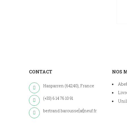
CONTACT
NOS 
Abe
Hasparren (64240), France
Livr
(+33) 6 14 76 10 91
Unil
bertrand.barousse[at]neuf.fr