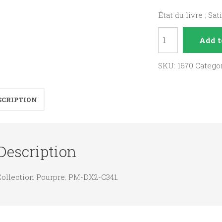
État du livre : Sat
Les
Add t
portes
de
SKU:
1670
Catego
la
solitude
SCRIPTION
quantity
Description
Collection Pourpre. PM-DX2-C341.