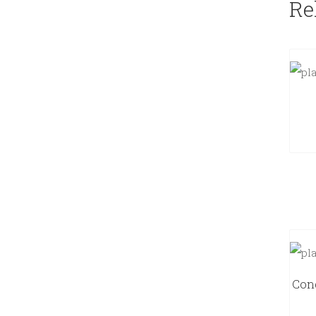
Re
Cong