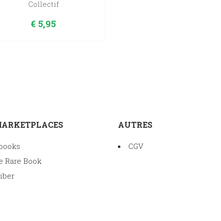
Collectif
€
5,95
MARKETPLACES
AUTRES
books
CGV
e Rare Book
iber