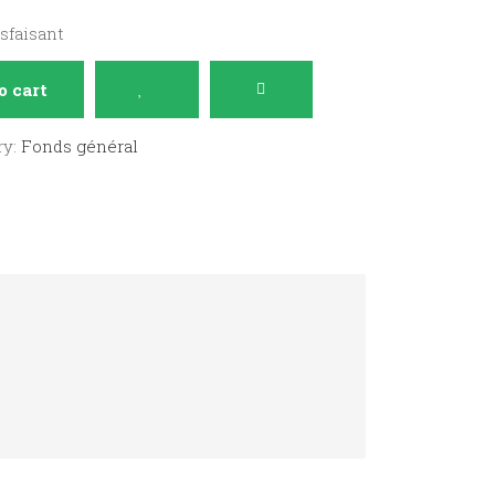
isfaisant
o cart
ry:
Fonds général