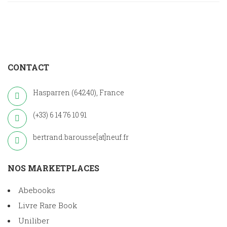
CONTACT
Hasparren (64240), France
(+33) 6 14 76 10 91
bertrand.barousse[at]neuf.fr
NOS MARKETPLACES
Abebooks
Livre Rare Book
Uniliber