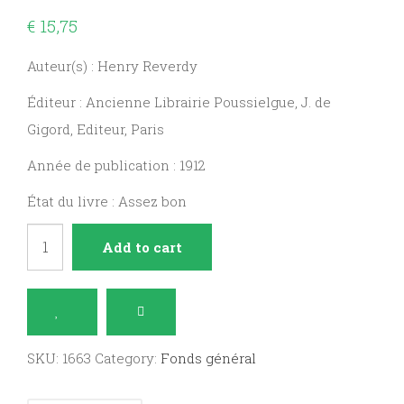
€
15,75
Auteur(s) : Henry Reverdy
Éditeur : Ancienne Librairie Poussielgue, J. de
Gigord, Editeur, Paris
Année de publication : 1912
État du livre : Assez bon
Les
Add to cart
Jeunes
d'Aujourd'hui
quantity
SKU:
1663
Category:
Fonds général