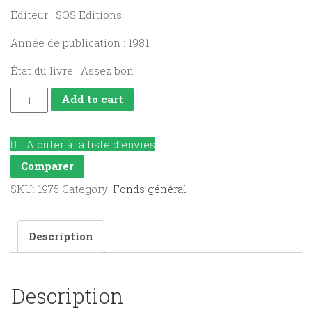
Éditeur : SOS Editions
Année de publication : 1981
État du livre : Assez bon
Les
Add to cart
Forces
de
Ajouter à la liste d’envies
l'espoir
Comparer
quantity
SKU:
1975
Category:
Fonds général
Description
Description