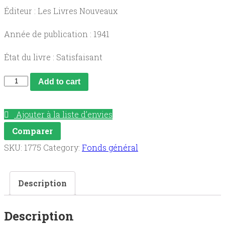
Éditeur : Les Livres Nouveaux
Année de publication : 1941
État du livre : Satisfaisant
Les
Add to cart
filles
de
Ajouter à la liste d’envies
la
Comparer
France,
SKU:
1775
Category:
Fonds général
Provinciae
quantity
Description
Description