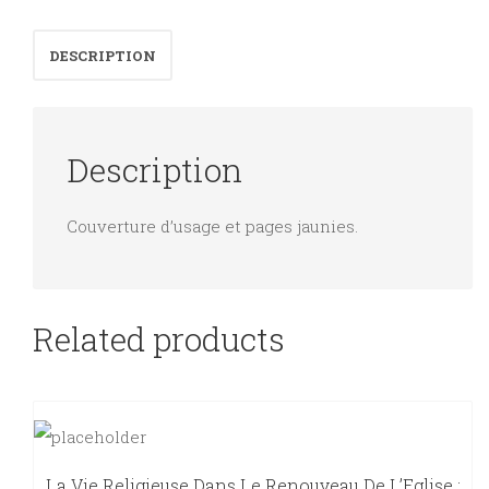
Pyrénées.
DESCRIPTION
quantity
Description
Couverture d’usage et pages jaunies.
Related products
La Vie Religieuse Dans Le Renouveau De L’Eglise :