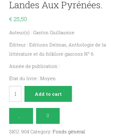
Landes Aux Pyrénées.
€
25,50
Auteur(s) : Gaston Guillaumie
Éditeur : Editions Delmas, Anthologie de la
littérature et du folklore gascons N° 6
Année de publication :
État du livre : Moyen
Les
Add to cart
Conteurs
gascons
des
Landes
SKU:
904
Category:
Fonds général
aux